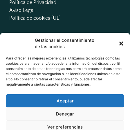
Política de Privacidad
Aviso Legal
Política de cookies (UE)
Gestionar el consentimiento
Contacto
de las cookies
presidente@actme.es

Para ofrecer las mejores experiencias, utilizamos tecnologías como las
cookies para almacenar y/o acceder a la información del dispositivo. El
administracion@actme.es

consentimiento de estas tecnologías nos permitirá procesar datos como
+34 647 66 63 18
el comportamiento de navegación o las identificaciones únicas en este
sitio. No consentir o retirar el consentimiento, puede afectar
negativamente a ciertas características y funciones.
Redes Sociales
Aceptar
Denegar
Ver preferencias