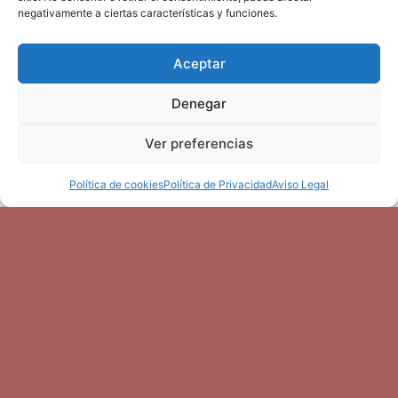
negativamente a ciertas características y funciones.
Más información
Aceptar
Denegar
Ver preferencias
Formación
,
Jornadas
,
Webinar
Política de cookies
Política de Privacidad
Aviso Legal
Webinar 09/06 OCRIM