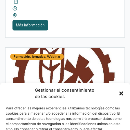
Más información
Formación
,
Jornadas
,
Webinar
Gestionar el consentimiento
de las cookies
Para ofrecer las mejores experiencias, utilizamos tecnologías como las
cookies para almacenar y/o acceder a la información del dispositivo. El
Webinar 08/06 TBN
consentimiento de estas tecnologías nos permitirá procesar datos como
el comportamiento de navegación o las identificaciones únicas en este
sitio. No consentir o retirar el consentimiento, puede afectar