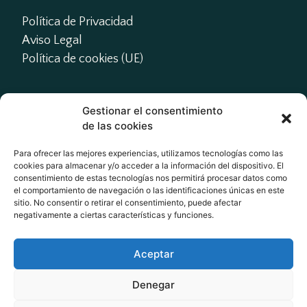
Política de Privacidad
Aviso Legal
Política de cookies (UE)
Gestionar el consentimiento
Contacto
de las cookies
presidente@actme.es

Para ofrecer las mejores experiencias, utilizamos tecnologías como las
cookies para almacenar y/o acceder a la información del dispositivo. El
administracion@actme.es

consentimiento de estas tecnologías nos permitirá procesar datos como
+34 647 66 63 18
el comportamiento de navegación o las identificaciones únicas en este
sitio. No consentir o retirar el consentimiento, puede afectar
negativamente a ciertas características y funciones.
Redes Sociales
Aceptar
Denegar