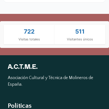
c
t
o
t
e
*
r
?
ó
T
n
e
i
l
c
é
722
511
o
f
*
o
Visitas totales
Visitantes únicos
n
o
E
m
p
A.C.T.M.E.
r
e
s
Asociación Cultural y Técnica de Molineros de 
a
España.
Políticas