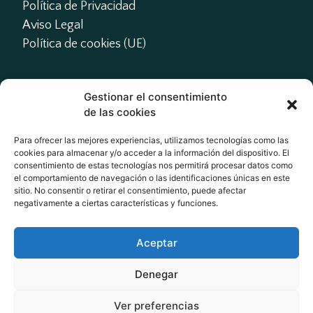
Política de Privacidad
Aviso Legal
Política de cookies (UE)
Gestionar el consentimiento
Contacto
de las cookies
presidente@actme.es

Para ofrecer las mejores experiencias, utilizamos tecnologías como las
cookies para almacenar y/o acceder a la información del dispositivo. El
administracion@actme.es

consentimiento de estas tecnologías nos permitirá procesar datos como
+34 647 66 63 18
el comportamiento de navegación o las identificaciones únicas en este
sitio. No consentir o retirar el consentimiento, puede afectar
negativamente a ciertas características y funciones.
Redes Sociales
Aceptar
Denegar
Ver preferencias