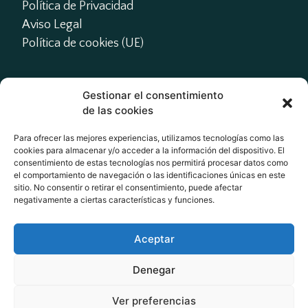
Política de Privacidad
Aviso Legal
Política de cookies (UE)
Gestionar el consentimiento
Contacto
de las cookies
presidente@actme.es

Para ofrecer las mejores experiencias, utilizamos tecnologías como las
cookies para almacenar y/o acceder a la información del dispositivo. El
administracion@actme.es

consentimiento de estas tecnologías nos permitirá procesar datos como
+34 647 66 63 18
el comportamiento de navegación o las identificaciones únicas en este
sitio. No consentir o retirar el consentimiento, puede afectar
negativamente a ciertas características y funciones.
Redes Sociales
Aceptar
Denegar
Ver preferencias