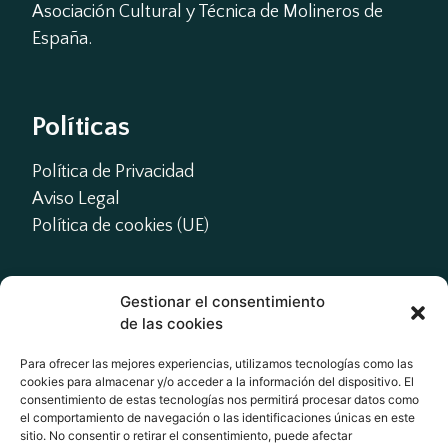
Asociación Cultural y Técnica de Molineros de 
e
o
España.
Políticas
Política de Privacidad
Aviso Legal
Política de cookies (UE)
Gestionar el consentimiento
Contacto
de las cookies
presidente@actme.es

Para ofrecer las mejores experiencias, utilizamos tecnologías como las
cookies para almacenar y/o acceder a la información del dispositivo. El
administracion@actme.es

consentimiento de estas tecnologías nos permitirá procesar datos como
+34 647 66 63 18
el comportamiento de navegación o las identificaciones únicas en este
sitio. No consentir o retirar el consentimiento, puede afectar