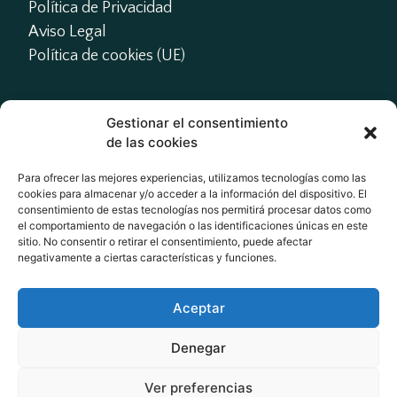
Política de Privacidad
Aviso Legal
Política de cookies (UE)
Gestionar el consentimiento
Contacto
de las cookies
presidente@actme.es

Para ofrecer las mejores experiencias, utilizamos tecnologías como las
cookies para almacenar y/o acceder a la información del dispositivo. El
administracion@actme.es

consentimiento de estas tecnologías nos permitirá procesar datos como
+34 647 66 63 18
el comportamiento de navegación o las identificaciones únicas en este
sitio. No consentir o retirar el consentimiento, puede afectar
negativamente a ciertas características y funciones.
Redes Sociales
Aceptar
Denegar
Ver preferencias