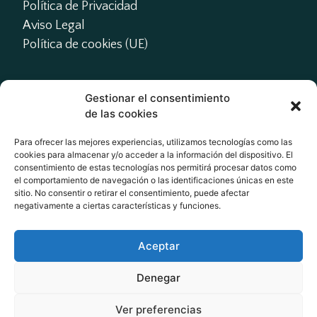
Política de Privacidad
Aviso Legal
Política de cookies (UE)
Gestionar el consentimiento
Contacto
de las cookies
presidente@actme.es

Para ofrecer las mejores experiencias, utilizamos tecnologías como las
cookies para almacenar y/o acceder a la información del dispositivo. El
administracion@actme.es

consentimiento de estas tecnologías nos permitirá procesar datos como
+34 647 66 63 18
el comportamiento de navegación o las identificaciones únicas en este
sitio. No consentir o retirar el consentimiento, puede afectar
negativamente a ciertas características y funciones.
Redes Sociales
Aceptar
Denegar
Ver preferencias