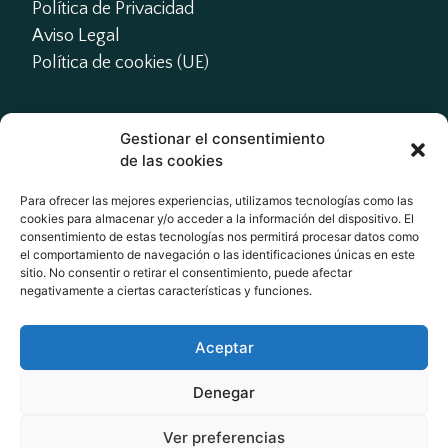
Política de Privacidad
Aviso Legal
Política de cookies (UE)
Gestionar el consentimiento
Contacto
de las cookies
presidente@actme.es

Para ofrecer las mejores experiencias, utilizamos tecnologías como las
cookies para almacenar y/o acceder a la información del dispositivo. El
administracion@actme.es

consentimiento de estas tecnologías nos permitirá procesar datos como
+34 647 66 63 18
el comportamiento de navegación o las identificaciones únicas en este
sitio. No consentir o retirar el consentimiento, puede afectar
negativamente a ciertas características y funciones.
Redes Sociales
Aceptar
Denegar
Ver preferencias