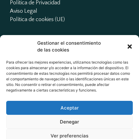
Política de Privacidad
Aviso Legal
Política de cookies (UE)
Gestionar el consentimiento
Contacto
de las cookies
presidente@actme.es

Para ofrecer las mejores experiencias, utilizamos tecnologías como las
cookies para almacenar y/o acceder a la información del dispositivo. El
administracion@actme.es

consentimiento de estas tecnologías nos permitirá procesar datos como
+34 647 66 63 18
el comportamiento de navegación o las identificaciones únicas en este
sitio. No consentir o retirar el consentimiento, puede afectar
negativamente a ciertas características y funciones.
Redes Sociales
Aceptar
Denegar
Ver preferencias