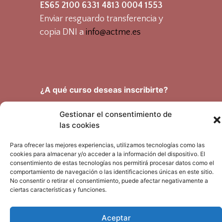
ES65 2100 6331 4813 0004 1553
Enviar resguardo transferencia y
copia DNI a
info@actme.es
¿A qué curso deseas inscribirte?
Gestionar el consentimiento de
las cookies
E
Para ofrecer las mejores experiencias, utilizamos tecnologías como las
m
cookies para almacenar y/o acceder a la información del dispositivo. El
p
consentimiento de estas tecnologías nos permitirá procesar datos como el
r
*
comportamiento de navegación o las identificaciones únicas en este sitio.
N
e
¿
No consentir o retirar el consentimiento, puede afectar negativamente a
o
s
A
ciertas características y funciones.
m
a
*
Nombre
Apellidos
b
*
C
r
Aceptar