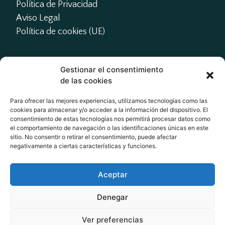
Política de Privacidad
Aviso Legal
Política de cookies (UE)
Gestionar el consentimiento
Contacto
de las cookies
presidente@actme.es

Para ofrecer las mejores experiencias, utilizamos tecnologías como las
cookies para almacenar y/o acceder a la información del dispositivo. El
administracion@actme.es

consentimiento de estas tecnologías nos permitirá procesar datos como
+34 647 66 63 18
el comportamiento de navegación o las identificaciones únicas en este
sitio. No consentir o retirar el consentimiento, puede afectar
negativamente a ciertas características y funciones.
Redes Sociales
Aceptar
Denegar
Ver preferencias