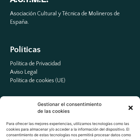
Asociación Cultural y Técnica de Molineros de 
España.
Políticas
Política de Privacidad
Aviso Legal
Política de cookies (UE)
Gestionar el consentimiento
Contacto
de las cookies
presidente@actme.es

Para ofrecer las mejores experiencias, utilizamos tecnologías como las
cookies para almacenar y/o acceder a la información del dispositivo. El
administracion@actme.es

consentimiento de estas tecnologías nos permitirá procesar datos como
+34 647 66 63 18