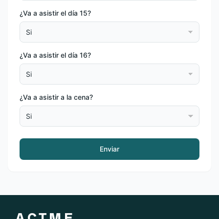
s
t
¿Va a asistir el día 15?
i
r
a
1
¿Va a asistir el día 16?
6
?
¿Va a asistir a la cena?
Enviar
A.C.T.M.E.