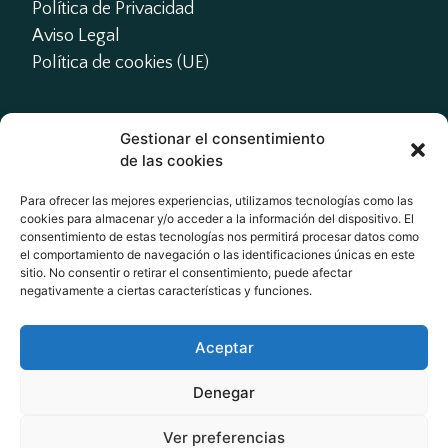
Política de Privacidad
Aviso Legal
Política de cookies (UE)
Gestionar el consentimiento
Contacto
de las cookies
presidente@actme.es

Para ofrecer las mejores experiencias, utilizamos tecnologías como las
cookies para almacenar y/o acceder a la información del dispositivo. El
administracion@actme.es

consentimiento de estas tecnologías nos permitirá procesar datos como
+34 647 66 63 18
el comportamiento de navegación o las identificaciones únicas en este
sitio. No consentir o retirar el consentimiento, puede afectar
negativamente a ciertas características y funciones.
Redes Sociales
Aceptar
Denegar
Ver preferencias