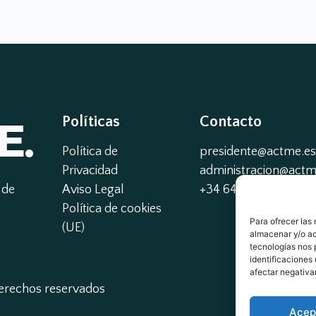
E.
Políticas
Contacto
Política de
presidente@actme.es
Privacidad
administracion@actme
de 
Aviso Legal
+34 647 66 63 18
Política de cookies
Para ofrecer las
(UE)
almacenar y/o ac
tecnologías nos 
identificaciones 
afectar negativa
derechos reservados
Acep