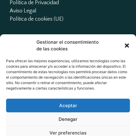
Política de Privacidad
Aviso Legal
Política de cookies (UE)
Gestionar el consentimiento
Contacto
de las cookies
presidente@actme.es

Para ofrecer las mejores experiencias, utilizamos tecnologías como las
cookies para almacenar y/o acceder a la información del dispositivo. El
administracion@actme.es

consentimiento de estas tecnologías nos permitirá procesar datos como
+34 647 66 63 18
el comportamiento de navegación o las identificaciones únicas en este
sitio. No consentir o retirar el consentimiento, puede afectar
negativamente a ciertas características y funciones.
Redes Sociales
Aceptar
Denegar
Ver preferencias