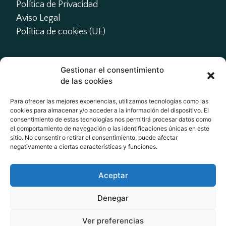
Política de Privacidad
Aviso Legal
Política de cookies (UE)
Gestionar el consentimiento
Contacto
de las cookies
presidente@actme.es

Para ofrecer las mejores experiencias, utilizamos tecnologías como las
cookies para almacenar y/o acceder a la información del dispositivo. El
administracion@actme.es

consentimiento de estas tecnologías nos permitirá procesar datos como
+34 647 66 63 18
el comportamiento de navegación o las identificaciones únicas en este
sitio. No consentir o retirar el consentimiento, puede afectar
negativamente a ciertas características y funciones.
Redes Sociales
Aceptar
Denegar
Ver preferencias