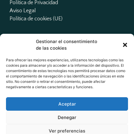
Política de Privacidad
Aviso Legal
Política de cookies (UE)
Gestionar el consentimiento
Contacto
de las cookies
presidente@actme.es

Para ofrecer las mejores experiencias, utilizamos tecnologías como las
cookies para almacenar y/o acceder a la información del dispositivo. El
administracion@actme.es

consentimiento de estas tecnologías nos permitirá procesar datos como
+34 647 66 63 18
el comportamiento de navegación o las identificaciones únicas en este
sitio. No consentir o retirar el consentimiento, puede afectar
negativamente a ciertas características y funciones.
Redes Sociales
Aceptar
Denegar
Ver preferencias