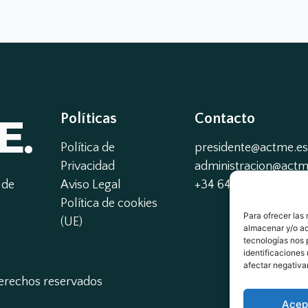
E.
Políticas
Contacto
Política de
presidente@actme.es
Privacidad
administracion@actme
de 
Aviso Legal
+34 647 66 63 18
Política de cookies
Para ofrecer las
(UE)
almacenar y/o ac
tecnologías nos 
identificaciones 
afectar negativa
derechos reservados
Acep