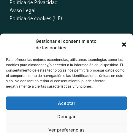
Política de Privacidad
Aviso Legal
Política de cookies (UE)
Gestionar el consentimiento
Contacto
de las cookies
presidente@actme.es

Para ofrecer las mejores experiencias, utilizamos tecnologías como las
cookies para almacenar y/o acceder a la información del dispositivo. El
administracion@actme.es

consentimiento de estas tecnologías nos permitirá procesar datos como
+34 647 66 63 18
el comportamiento de navegación o las identificaciones únicas en este
sitio. No consentir o retirar el consentimiento, puede afectar
negativamente a ciertas características y funciones.
Redes Sociales
Aceptar
Denegar
Ver preferencias