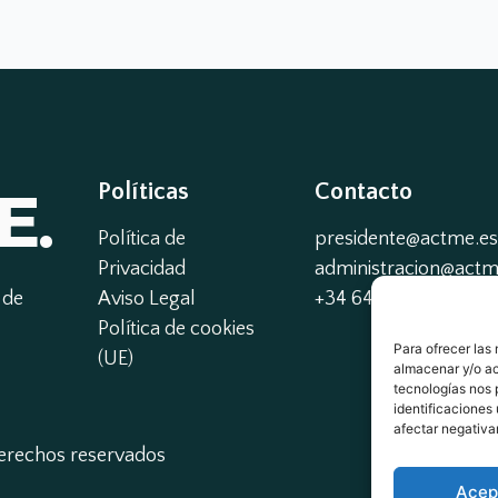
E.
Políticas
Contacto
Política de
presidente@actme.es
Privacidad
administracion@actme
de 
Aviso Legal
+34 647 66 63 18
Política de cookies
Para ofrecer las
(UE)
almacenar y/o ac
tecnologías nos 
identificaciones 
afectar negativa
derechos reservados
Acep