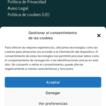
Política de Privacidad
Aviso Legal
Política de cookies (UE)
Gestionar el consentimiento
Contacto
de las cookies
presidente@actme.es

Para ofrecer las mejores experiencias, utilizamos tecnologías como las
cookies para almacenar y/o acceder a la información del dispositivo. El
administracion@actme.es

consentimiento de estas tecnologías nos permitirá procesar datos como
+34 647 66 63 18
el comportamiento de navegación o las identificaciones únicas en este
sitio. No consentir o retirar el consentimiento, puede afectar
negativamente a ciertas características y funciones.
Redes Sociales
Aceptar
Denegar
Ver preferencias