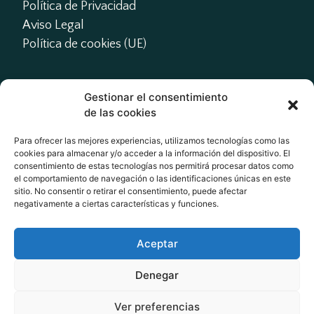
Política de Privacidad
Aviso Legal
Política de cookies (UE)
Gestionar el consentimiento
Contacto
de las cookies
presidente@actme.es

Para ofrecer las mejores experiencias, utilizamos tecnologías como las
cookies para almacenar y/o acceder a la información del dispositivo. El
administracion@actme.es

consentimiento de estas tecnologías nos permitirá procesar datos como
+34 647 66 63 18
el comportamiento de navegación o las identificaciones únicas en este
sitio. No consentir o retirar el consentimiento, puede afectar
negativamente a ciertas características y funciones.
Redes Sociales
Aceptar
Denegar
Ver preferencias