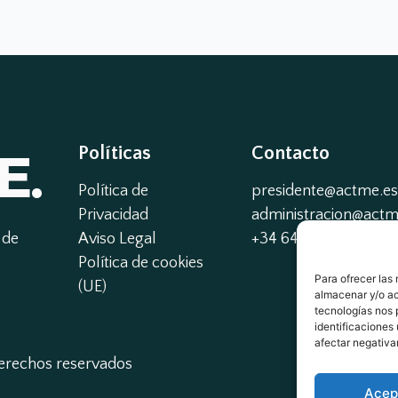
E.
Políticas
Contacto
Política de
presidente@actme.es
Privacidad
administracion@actme
de 
Aviso Legal
+34 647 66 63 18
Política de cookies
Para ofrecer las
(UE)
almacenar y/o ac
tecnologías nos 
identificaciones 
afectar negativa
derechos reservados
Acep