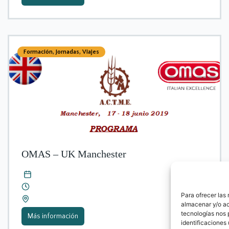
Formación
,
Jornadas
,
Viajes
OMAS – UK Manchester
Para ofrecer las
almacenar y/o ac
tecnologías nos 
Más información
identificaciones 