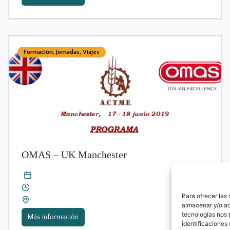
Formación
,
Jornadas
,
Viajes
OMAS – UK Manchester
Para ofrecer las
almacenar y/o ac
tecnologías nos 
Más información
identificaciones 