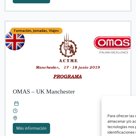
Formación
,
Jornadas
,
Viajes
OMAS – UK Manchester
Para ofrecer las
almacenar y/o ac
tecnologías nos 
Más información
identificaciones 